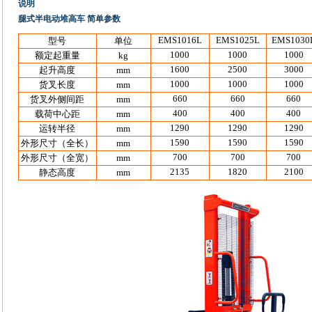
说明
腿式半电动堆高车 简单参数
EMS1016L
EMS1025L
EMS1030
型号
单位
1000
1000
1000
额定起重量
kg
1600
2500
3000
起升高度
mm
1000
1000
1000
货叉长度
mm
660
660
660
货叉外侧间距
mm
400
400
400
载荷中心距
mm
1290
1290
1290
运转半径
mm
1590
1590
1590
外形尺寸（全长）
mm
700
700
700
外形尺寸（全宽）
mm
2135
1820
2100
静态高度
mm