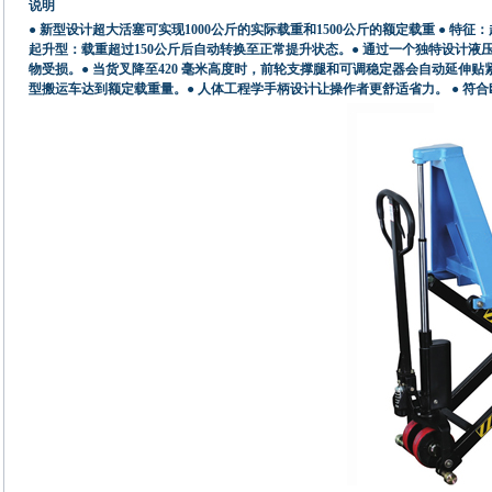
说明
● 新型设计超大活塞可实现1000公斤的实际载重和1500公斤的额定载重 ●
起升型：载重超过150公斤后自动转换至正常提升状态。● 通过一个独特设计
物受损。● 当货叉降至420 毫米高度时，前轮支撑腿和可调稳定器会自动延伸
型搬运车达到额定载重量。● 人体工程学手柄设计让操作者更舒适省力。 ● 符合欧洲